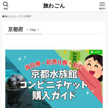
旅わごん
検索
MENU
旅わごんトップ
京都府
京都府
– tag –
水族館