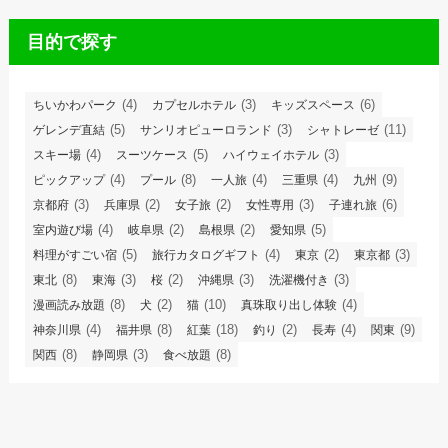
目的で探す
(4)
(3)
(6)
ちいかわパーク
カプセルホテル
キッズスペース
(5)
(3)
(11)
ゲレンデ直結
サンリオピューロランド
シャトレーゼ
(4)
(5)
(3)
スキー場
スーツケース
ハイウェイホテル
(4)
(8)
(4)
(4)
(9)
ピックアップ
プール
一人旅
三重県
九州
(3)
(2)
(2)
(3)
(6)
京都府
兵庫県
女子旅
女性専用
子連れ旅
(4)
(2)
(2)
(5)
室内遊び場
岐阜県
島根県
愛知県
(5)
(4)
(2)
(3)
料理がすごい宿
旅行カタログギフト
東京
東京都
(8)
(3)
(2)
(3)
(3)
東北
東海
桜
沖縄県
洗濯機付き
(8)
(2)
(10)
(4)
漫画読み放題
犬
猫
真珠取り出し体験
(4)
(8)
(18)
(2)
(4)
(9)
神奈川県
福井県
紅葉
釣り
長寿
関東
(8)
(3)
(8)
関西
静岡県
食べ放題