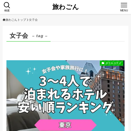
旅わごん
検索
MENU
旅わごんトップ
女子会
女子会
– tag –
ホテルステイ