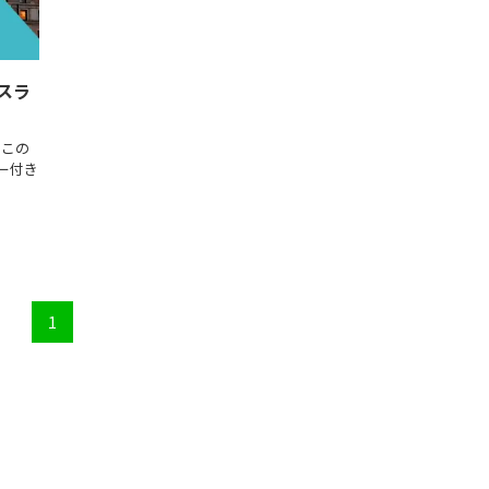
スラ
 この
ー付き
1