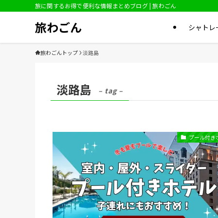
旅に関するお得で便利な情報まとめブログ | 旅わごん
旅わごん
シャトレ
旅わごんトップ
淡路島
淡路島
– tag –
プール付き