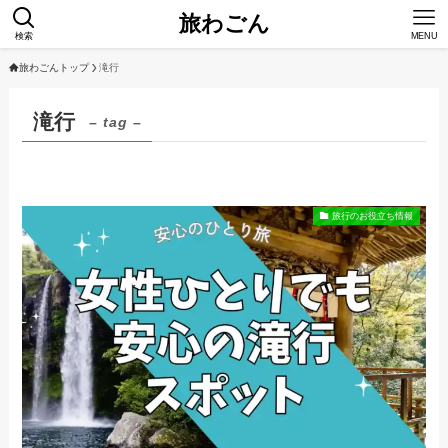
旅わごん
検索
MENU
旅わごんトップ
滝行
滝行
– tag –
旅行のお役立ち情報