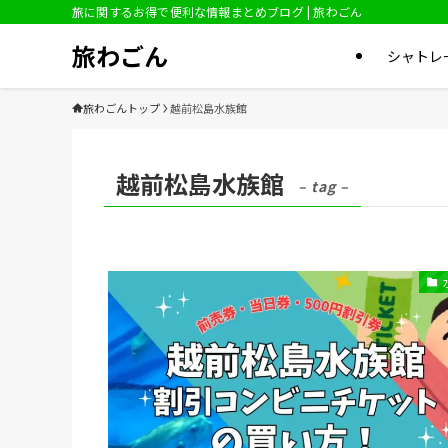
旅に関するお得で便利な情報まとめブログ | 旅わごん
旅わごん
シャトレ
旅わごんトップ
越前松島水族館
越前松島水族館
– tag –