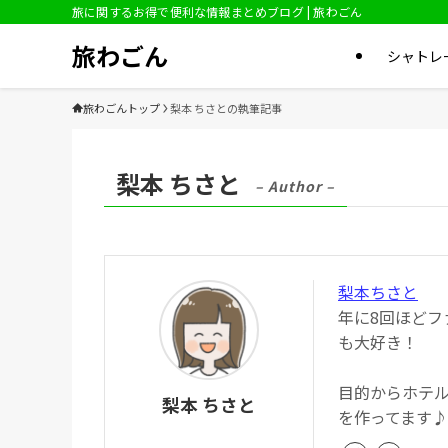
旅に関するお得で便利な情報まとめブログ | 旅わごん
旅わごん
シャトレ
旅わごんトップ
梨本 ちさとの執筆記事
梨本 ちさと
– Author –
梨本ちさと
年に8回ほど
も大好き！
目的からホテ
梨本 ちさと
を作ってます