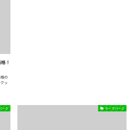
価格！
価格の
サクッ
パーク
テーマパーク