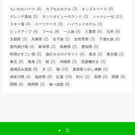
(4)
(3)
(6)
ちいかわパーク
カプセルホテル
キッズスペース
(5)
(3)
(11)
ゲレンデ直結
サンリオピューロランド
シャトレーゼ
(4)
(5)
(3)
スキー場
スーツケース
ハイウェイホテル
(4)
(8)
(4)
(4)
(9)
ピックアップ
プール
一人旅
三重県
九州
(3)
(2)
(2)
(3)
(6)
京都府
兵庫県
女子旅
女性専用
子連れ旅
(4)
(2)
(2)
(5)
室内遊び場
岐阜県
島根県
愛知県
(5)
(4)
(2)
(3)
料理がすごい宿
旅行カタログギフト
東京
東京都
(8)
(3)
(2)
(3)
(3)
東北
東海
桜
沖縄県
洗濯機付き
(8)
(2)
(10)
(4)
漫画読み放題
犬
猫
真珠取り出し体験
(4)
(8)
(18)
(2)
(4)
(9)
神奈川県
福井県
紅葉
釣り
長寿
関東
(8)
(3)
(8)
関西
静岡県
食べ放題