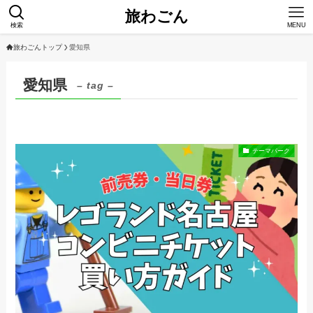
旅わごん
検索
MENU
旅わごんトップ
愛知県
愛知県
– tag –
テーマパーク