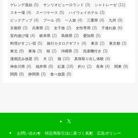
(5)
(3)
(11)
ゲレンデ直結
サンリオピューロランド
シャトレーゼ
(4)
(5)
(3)
スキー場
スーツケース
ハイウェイホテル
(4)
(8)
(4)
(4)
(9)
ピックアップ
プール
一人旅
三重県
九州
(3)
(2)
(2)
(3)
(6)
京都府
兵庫県
女子旅
女性専用
子連れ旅
(4)
(2)
(2)
(5)
室内遊び場
岐阜県
島根県
愛知県
(5)
(4)
(2)
(3)
料理がすごい宿
旅行カタログギフト
東京
東京都
(8)
(3)
(2)
(3)
(3)
東北
東海
桜
沖縄県
洗濯機付き
(8)
(2)
(10)
(4)
漫画読み放題
犬
猫
真珠取り出し体験
(4)
(8)
(18)
(2)
(4)
(9)
神奈川県
福井県
紅葉
釣り
長寿
関東
(8)
(3)
(8)
関西
静岡県
食べ放題
お問い合わせ
特定商取引法に基づく表記
広告ポリシー