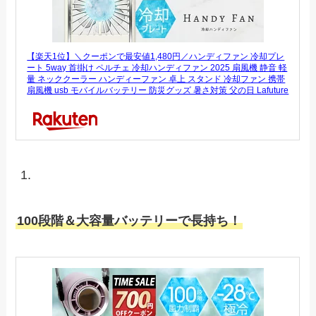
【楽天1位】＼クーポンで最安値1,480円／ハンディファン 冷却プレ
ート 5way 首掛け ペルチェ 冷却ハンディファン 2025 扇風機 静音 軽
量 ネッククーラー ハンディーファン 卓上 スタンド 冷却ファン 携帯
扇風機 usb モバイルバッテリー 防災グッズ 暑さ対策 父の日 Lafuture
100段階＆大容量バッテリーで長持ち！