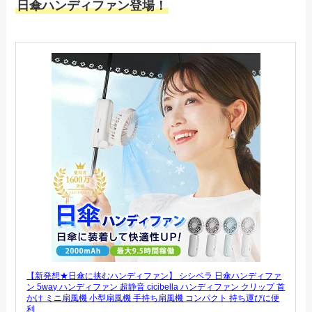
日傘ハンディファン登場！
【新発想★日傘に挟むハンディファン】 シシベラ 日傘ハンディファ
ン 5way ハンディファン 超静音 cicibella ハンディファン クリップ 首
かけ ミニ扇風機 小型扇風機 手持ち扇風機 コンパクト 持ち運びに便
利