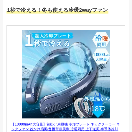
1秒で冷える！冬も使える冷暖2wayファン
【10000mAh大容量】首掛け扇風機 冷却プレート ネッククーラー ネ
ックファン 首かけ扇風機 携帯扇風機 冷暖両用 上下送風 半導体冷却