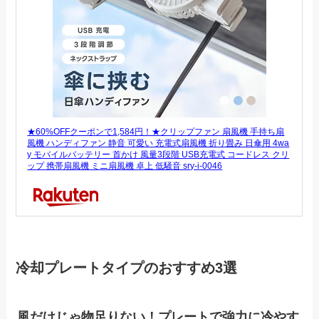
★60%OFFクーポンで1,584円！★クリップファン 扇風機 手持ち扇
風機 ハンディファン 静音 可愛い 充電式扇風機 折り畳み 日傘用 4wa
y モバイルバッテリー 首かけ 風量3段階 USB充電式 コードレス クリ
ップ 携帯扇風機 ミニ扇風機 卓上 低騒音 sry-i-0046
冷却プレートタイプのおすすめ3選
風だけじゃ物足りない！プレートで強力に冷やす