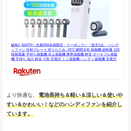
破格2,384円!!＼先着999名様限定・クーポンで／「楽天1位」 ハンデ
ィファン 冷却プレート 折りたたみ -28℃ 瞬間冷却 扇風機 超軽量 100
段階風量 手持ち扇風機 卓上扇風機 携帯扇風機 静音 ポータブル扇風
機 手持ち 強力 静音 小型 充電式 ミニ扇風機 ハンディ扇風機 充電式
より快適な、
電池長持ち＆軽い＆涼しい＆使いや
すい＆かわいい！などのハンディファンを紹介し
ています。