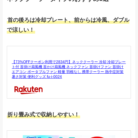
首の後ろは冷却プレート、前からは冷風、ダブル
で涼しい！
【73%OFFクーポン利用で2834円】ネッククーラー 冷却 冷却プレー
ト付 首掛け扇風機 首かけ扇風機 ネックファン 首掛けファン 首掛け
エアコン ポータブルファン 軽量 羽根なし 携帯クーラー 熱中症対策
暑さ対策 便利グッズ fu-i-0024
折り畳み式で収納しやすい！