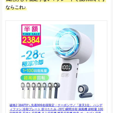
ならこれ♪
破格2,384円!!＼先着999名様限定・クーポンで／「楽天1位」 ハンデ
ィファン 冷却プレート 折りたたみ -28℃ 瞬間冷却 扇風機 超軽量 100