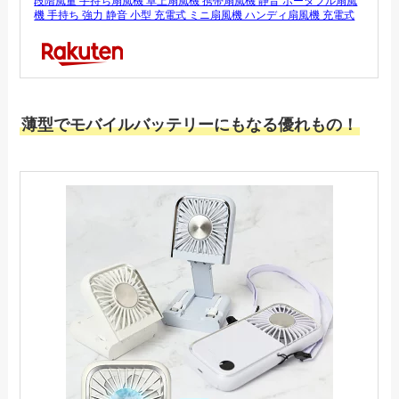
段階風量 手持ち扇風機 卓上扇風機 携帯扇風機 静音 ポータブル扇風
機 手持ち 強力 静音 小型 充電式 ミニ扇風機 ハンディ扇風機 充電式
薄型でモバイルバッテリーにもなる優れもの！