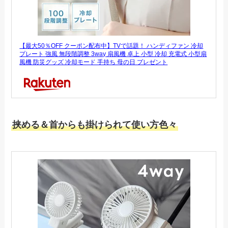
【最大50％OFF クーポン配布中】TVで話題！ ハンディファン 冷却
プレート 強風 無段階調整 3way 扇風機 卓上 小型 冷却 充電式 小型扇
風機 防災グッズ 冷却モード 手持ち 母の日 プレゼント
挟める＆首からも掛けられて使い方色々