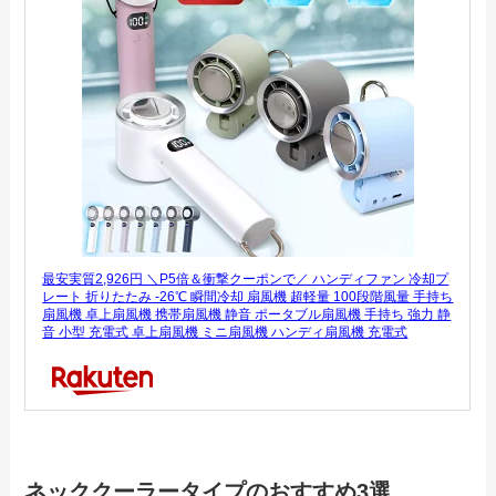
最安実質2,926円 ＼P5倍＆衝撃クーポンで／ ハンディファン 冷却プ
レート 折りたたみ -26℃ 瞬間冷却 扇風機 超軽量 100段階風量 手持ち
扇風機 卓上扇風機 携帯扇風機 静音 ポータブル扇風機 手持ち 強力 静
音 小型 充電式 卓上扇風機 ミニ扇風機 ハンディ扇風機 充電式
ネッククーラータイプのおすすめ3選