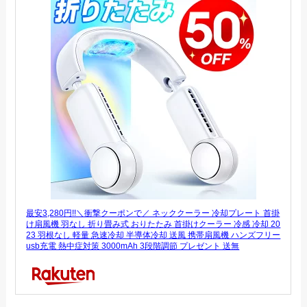
最安3,280円!!＼衝撃クーポンで／ ネッククーラー 冷却プレート 首掛
け扇風機 羽なし 折り畳み式 おりたたみ 首掛けクーラー 冷感 冷却 20
23 羽根なし 軽量 急速冷却 半導体冷却 送風 携帯扇風機 ハンズフリー
usb充電 熱中症対策 3000mAh 3段階調節 プレゼント 送無