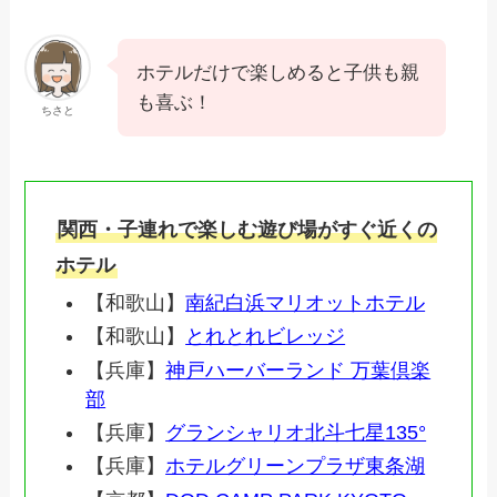
ホテルだけで楽しめると子供も親
も喜ぶ！
ちさと
関西・子連れで楽しむ遊び場がすぐ近くの
ホテル
【和歌山】
南紀白浜マリオットホテル
【和歌山】
とれとれビレッジ
【兵庫】
神戸ハーバーランド 万葉倶楽
部
【兵庫】
グランシャリオ北斗七星135°
【兵庫】
ホテルグリーンプラザ東条湖