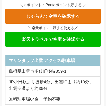
＼ dポイント・Pontaポイント貯まる ／
じゃらんで空室を確認する
＼
／
楽天ポイント貯まる使える
楽天トラベルで空室を確認する
マリンタラソ出雲
アクセス/駐車場
島根県出雲市多伎町多岐859-1
JR小田駅より徒歩4分、出雲ICより約10分、
出雲空港より約35分
無料駐車場64台・予約不要