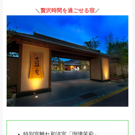
＼
贅沢時間を過ごせる宿
／
特別室離れ和洋室「瑠璃茉莉」