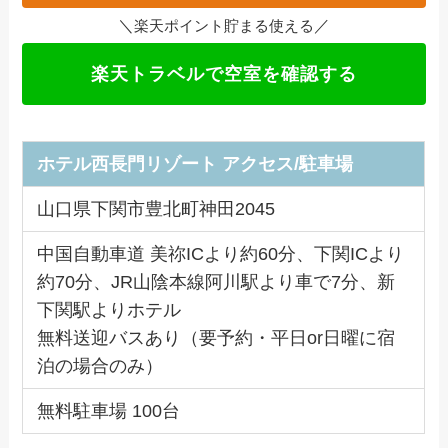
＼
／
楽天ポイント貯まる使える
楽天トラベルで空室を確認する
ホテル西長門リゾート アクセス/駐車場
山口県下関市豊北町神田2045
中国自動車道 美祢ICより約60分、下関ICより
約70分、JR山陰本線阿川駅より車で7分、新
下関駅よりホテル
無料送迎バスあり（要予約・平日or日曜に宿
泊の場合のみ）
無料駐車場 100台