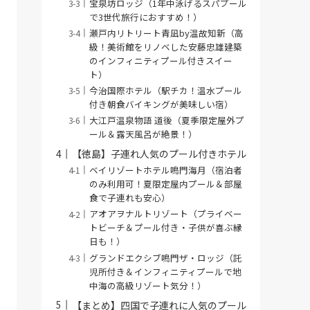
宝泉坊ロッジ（1年中泳げるスパプール
で3世代旅行におすすめ！）
瀬戸内リトリート青凪by温故知新（高
級！美術館をリノベした安藤忠雄建築
のインフィニティプール付きスイー
ト）
今治国際ホテル（駅チカ！温水プール
付き朝食バイキングが美味しい宿）
大江戸温泉物語 道後（夏季限定屋外プ
ール＆露天風呂が絶景！）
【徳島】子連れ人気のプール付きホテル
ベイリゾートホテル鳴門海月（宿泊者
のみ利用可！夏限定屋内プール＆部屋
食で子連れも安心）
アオアヲナルトリゾート（プライベー
トビーチ＆プール付き・子供が喜ぶ縁
日も！）
グランドエクシブ鳴門ザ・ロッジ（託
児所付き＆インフィニティプールで地
中海の高級リゾート気分！）
【まとめ】四国で子連れに人気のプール