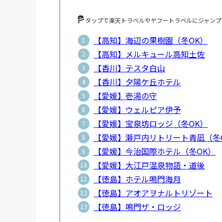
タップで楽天トラベルやヤフートラベルにジャンプ
【高知】海辺の果樹園（冬OK）
【高知】メルキュール高知土佐
【香川】テスタ白山
【香川】夕陽ケ丘ホテル
【愛媛】壱湯の守
【愛媛】ウェルピア伊予
【愛媛】宝泉坊ロッジ（冬OK）
【愛媛】瀬戸内リトリート青凪（冬
【愛媛】今治国際ホテル（冬OK）
【愛媛】大江戸温泉物語・道後
【徳島】ホテル鳴門海月
【徳島】アオアヲナルトリゾート
【徳島】鳴門ザ・ロッジ