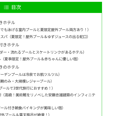
目次
きホテル
冬でも泳げる室内プールと夏限定屋外プール両方あり！）
＆スパ（夏限定！屋外プール＆ゆずジュースの出る蛇口）
付きホテル
ライダー・流れるプールとスケートリンクがあるホテル）
ル（夏季限定！屋外プール＆赤ちゃんに優しい宿）
きのホテル
ガーデンプールは冷泉でお肌ツルツル）
夏期のみ・大規模レジャープール）
プールで3世代旅行におすすめ！）
新（高級！美術館をリノベした安藤忠雄建築のインフィニテ
プール付き朝食バイキングが美味しい宿）
屋外プール＆露天風呂が絶景！）