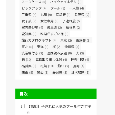
スーツケース
(5)
ハイウェイホテル
(3)
ピックアップ
(4)
プール
(8)
一人旅
(4)
三重県
(4)
九州
(9)
京都府
(3)
兵庫県
(2)
女子旅
(2)
女性専用
(3)
子連れ旅
(6)
室内遊び場
(4)
岐阜県
(2)
島根県
(2)
愛知県
(5)
料理がすごい宿
(5)
旅行カタログギフト
(4)
東京
(2)
東京都
(3)
東北
(8)
東海
(3)
桜
(2)
沖縄県
(3)
洗濯機付き
(3)
漫画読み放題
(8)
犬
(2)
猫
(10)
真珠取り出し体験
(4)
神奈川県
(4)
福井県
(8)
紅葉
(18)
釣り
(2)
長寿
(4)
関東
(9)
関西
(8)
静岡県
(3)
食べ放題
(8)
目次
【高知】子連れに人気のプール付きホテ
ル