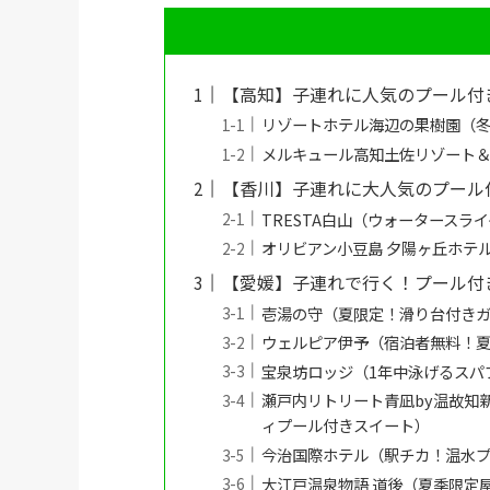
【高知】子連れに人気のプール付
リゾートホテル海辺の果樹園（
メルキュール高知土佐リゾート
【香川】子連れに大人気のプール
TRESTA白山（ウォータース
オリビアン小豆島 夕陽ヶ丘ホテ
【愛媛】子連れで行く！プール付
壱湯の守（夏限定！滑り台付き
ウェルピア伊予（宿泊者無料！
宝泉坊ロッジ（1年中泳げるスパ
瀬戸内リトリート青凪by温故知
ィプール付きスイート）
今治国際ホテル（駅チカ！温水
大江戸温泉物語 道後（夏季限定