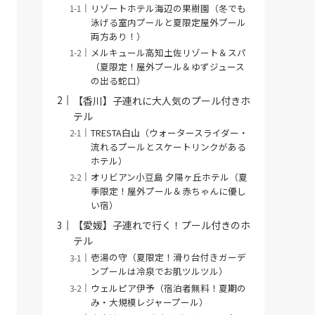
リゾートホテル海辺の果樹園（冬でも
泳げる室内プールと夏限定屋外プール
両方あり！）
メルキュール高知土佐リゾート＆スパ
（夏限定！屋外プール＆ゆずジュース
の出る蛇口）
【香川】子連れに大人気のプール付きホ
テル
TRESTA白山（ウォータースライダー・
流れるプールとスケートリンクがある
ホテル）
オリビアン小豆島 夕陽ヶ丘ホテル（夏
季限定！屋外プール＆赤ちゃんに優し
い宿）
【愛媛】子連れで行く！プール付きのホ
テル
壱湯の守（夏限定！滑り台付きガーデ
ンプールは冷泉でお肌ツルツル）
ウェルピア伊予（宿泊者無料！夏期の
み・大規模レジャープール）