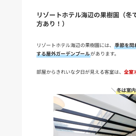
リゾートホテル海辺の果樹園（冬
方あり！）
リゾートホテル海辺の果樹園には、
季節を問
する屋外ガーデンプール
があります。
部屋からきれいな夕日が見える客室は、
全室
＼
冬は室内